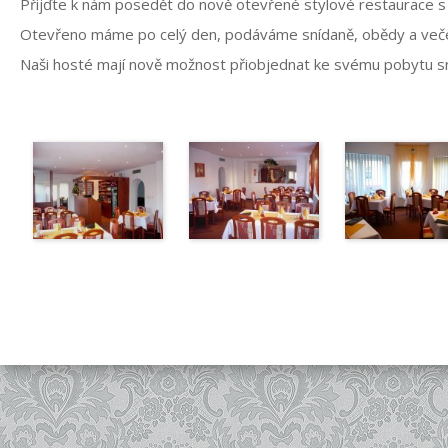
Přijďte k nám posedět do nově otevřené stylové restaurace s p
Otevřeno máme po celý den, podáváme snídaně, obědy a večeře
Naši hosté mají nově možnost přiobjednat ke svému pobytu sn